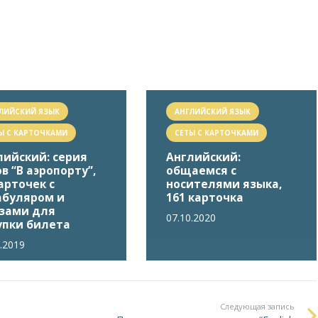
ЛИЙСКИЙ ЯЗЫК
АНГЛИЙСКИЙ ЯЗЫК
Ы С КАРТОЧКАМИ
СЕТЫ С КАРТОЧКАМИ
лийский: серия
Английский:
в “В аэропорту”,
общаемся с
арточек с
носителями языка,
абуляром и
161 карточка
зами для
07.10.2020
упки билета
2.2019
Следующая запись