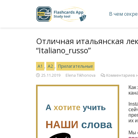
В чем секре
Отличная итальянская лек
“Italiano_russo”
A1
A2
Прилагательные
,
,
25.11.2019
Elena Tikhonova
Комментариев 
Как
кан
Inst
сей
пре
их и
Мы 