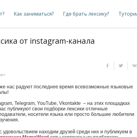
т?
Как заниматься?
Где брать лексику?
Тутори
сика от instagram-канала
нет
 же нас радуют последнее время всевозможные языковые
алы!
agram, Telegram, YouTube, Vkontakte – на этих площадках
час публикуют свои подборки лексики отличные
подаватели, носители языка или просто большие любители
зучения.
с удовольствием находим друзей среди них и публикуем в