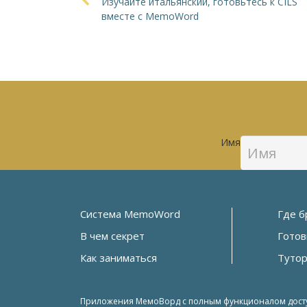
Изучайте итальянский, готовьтесь к CILS
вместе с MemoWord
Имя
Система MemoWord
Где б
В чем секрет
Готов
Как заниматься
Туто
Приложения МемоВорд с полным функционалом доступн