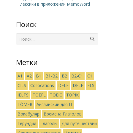
лексики в приложении MemoWord
Поиск
Метки
A1
A2
B1
B1-B2
B2
B2-C1
C1
CILS
Collocations
DELE
DELF
ELS
IELTS
TOEFL
TOEIC
TOPIK
TÖMER
Английский для IT
Вокабуляр
Времена Глаголов
Герундий
Глаголы
Для путешествий
Дорожное движение
Идиомы