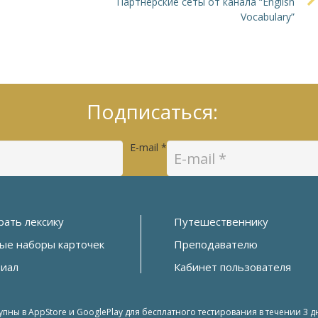
Партнерские сеты от канала “English
Vocabulary”
Подписаться:
E-mail
*
рать лексику
Путешественнику
ые наборы карточек
Преподавателю
риал
Кабинет пользователя
ы в AppStore и GooglePlay для бесплатного тестирования в течении 3 д