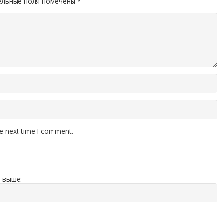
ельные поля помечены
*
he next time I comment.
 выше: