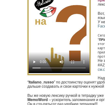
при
лекс
Вот
язык
У н
Fac
Сего
“
ПР
этог
карт
прил
про
Не 
#A2
см.
Над
“
Italiano_russo
” по достоинству оценят удо
дальше создавать и свои карточки к нужной 
Вы же новую лексику ручкой в тетрадку уже
MemoWord
– ускоритель запоминания и ор
Он в сто-пятьсот раз удобнее тетрадок!!!