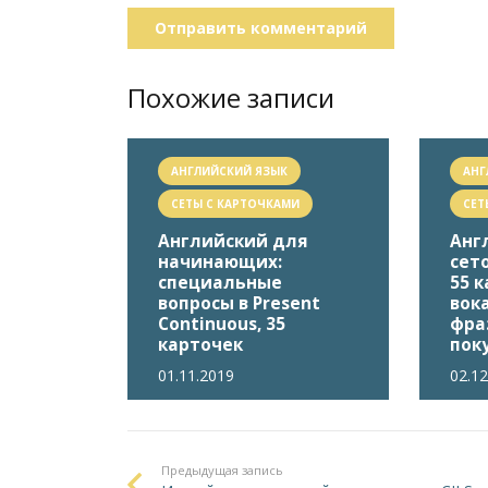
Отправить комментарий
Похожие записи
АНГЛИЙСКИЙ ЯЗЫК
АНГ
СЕТЫ С КАРТОЧКАМИ
СЕТ
Английский для
Анг
начинающих:
сето
специальные
55 к
вопросы в Present
вок
Сontinuous, 35
фра
карточек
пок
01.11.2019
02.1
Предыдущая запись