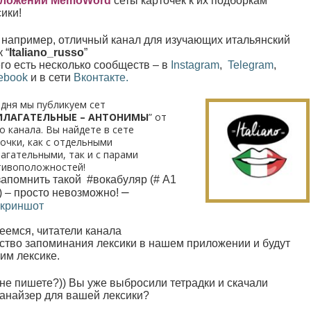
ложении MemoWord
сеты карточек к их подборкам
ики!
, например, отличный канал для изучающих итальянский
 “
Italiano_russo
”
его есть несколько сообществ – в
Instagram
,
Telegram
,
ebook
и в сети
Вконтакте.
дня мы публикуем сет
ИЛАГАТЕЛЬНЫЕ – АНТОНИМЫ
” от
о канала. Вы найдете в сете
очки, как с отдельными
агательными, так и с парами
тивоположностей!
запомнить такой #вокабуляр (
# A1
–
) – просто невозможно!
скриншот
еемся, читатели канала
бство запоминания лексики в нашем приложении и будут
им лексике.
 не пишете?)) Вы уже выбросили тетрадки и скачали
ганайзер для вашей лексики?