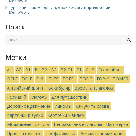
MemoWord
Турецкий язык. Наборы нужной лексики в приложении
MemoWord
Поиск
Метки
A1
A2
B1
B1-B2
B2
B2-C1
C1
CILS
Collocations
DELE
DELF
ELS
IELTS
TOEFL
TOEIC
TOPIK
TÖMER
Английский для IT
Вокабуляр
Времена Глаголов
Герундий
Глаголы
Для путешествий
Дорожное движение
Идиомы
Как учить слова
Карточки к аудио
Карточки к видео
Модальные Глаголы
Неправильные глаголы
Партнерка
Прилагательные
Проф. лексика
Режимы запоминания