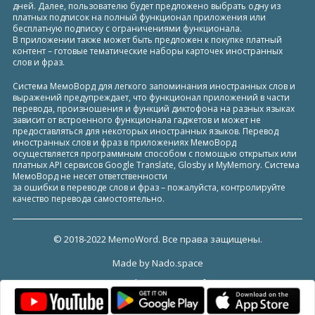
дней. Далее, пользователю будет предложено выбрать одну из
платных подписок на полный функционал приложения или
бесплатную подписку с ограничениями функционала.
В приложении также может быть предложен к покупке платный
контент – готовые тематические наборы карточек иностранных
слов и фраз.
Система МемоВорд для легкого запоминания иностранных слов и
выражений предупреждает, что функционал приложений в части
перевода, произношения и функций диктофона на разных языках
зависит от встроенного функционала гаджетов и может не
предоставляться для некоторых иностранных языков. Перевод
иностранных слов и фраз в приложениях МемоВорд
осуществляется программным способом с помощью открытых или
платных API сервисов Google Translate, Glosby и MyMemory. Система
МемоВорд не несет ответственности
за ошибки в переводе слов и фраз – пожалуйста, контролируйте
качество перевода самостоятельно.
© 2018-2022 MemoWord. Все права защищены.
Made by
Nado.space
Privacy policy
Terms of Use