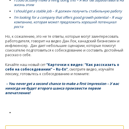
I could actually make a living doing this – Я мог бы зарабатывать на
жизнь этим
I should get a stable job – Я должен получить стабильную работу
I’m looking for a company that offers good growth potential – Я ищу
компанию, которая может предложить хороший потенциал
роста
Но, к сожалению, это не те ответы, которые могут заинтересовать
работодателя, говорит на видео Дан Лок, канадский бизнесмен и
инфлюенсер. Дан дает небольшие сценарии, которые помогут
соискателю подготовиться к собеседованию и составить достойный
рассказ о себе.
Качайте наш новый сет
“Карточки к видео: “Как рассказать о
себе на собеседовании” – Ru-En”
, смотрите видео, изучайте
лексику, готовьтесь к собеседованию и помните:
– You never get a second chance to make a first impression – У вас
никогда не будет второго шанса произвести первое
впечатление!