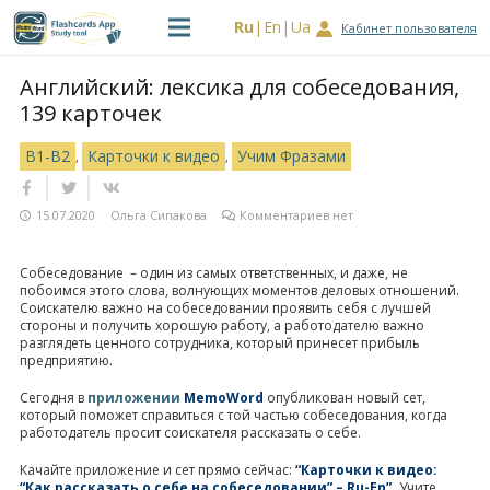
Ru
En
Ua
Кабинет пользователя
Английский: лексика для собеседования,
139 карточек
B1-B2
Карточки к видео
Учим Фразами
,
,
15.07.2020
Ольга Сипакова
Комментариев нет
Собеседование – один из самых ответственных, и даже, не
побоимся этого слова, волнующих моментов деловых отношений.
Соискателю важно на собеседовании проявить себя с лучшей
стороны и получить хорошую работу, а работодателю важно
разглядеть ценного сотрудника, который принесет прибыль
предприятию.
Сегодня в
приложении
MemoWord
опубликован новый сет,
который поможет справиться с той частью собеседования, когда
работодатель просит соискателя рассказать о себе.
Качайте приложение и сет прямо сейчас:
“Карточки к видео:
“Как рассказать о себе на собеседовании” – Ru-En”.
Учите