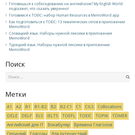
Готовишься к собеседованию на английском? My English World
подскажет, что сказать уверенно!
Готовимся к TOEIC: набор Human Resources в MemoWord app
Как подготовиться к TOEIC: 13 тематических сетов в приложении
MemoWord
Словацкий язык. Наборы нужной лексики в приложении
MemoWord
Турецкий язык. Наборы нужной лексики в приложении
MemoWord
Поиск
Метки
A1
A2
B1
B1-B2
B2
B2-C1
C1
CILS
Collocations
DELE
DELF
ELS
IELTS
TOEFL
TOEIC
TOPIK
TÖMER
Английский для IT
Вокабуляр
Времена Глаголов
Герундий
Глаголы
Для путешествий