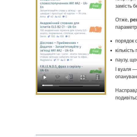
замість б
Отже,
ре
параметр
порядок о
кількість
паузу, що
І вуаля 
опануванн
Насправді
подивіть