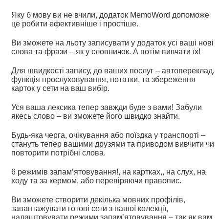
Яку б мову ви не вчили, додаток
MemoWord
допоможе
це робити ефективніше і простіше.
Ви зможете на льоту записувати у додаток усі ваші нові
слова та фрази – як у словничок. А потім вивчати їх!
Для швидкості запису, до ваших послуг – автопереклад,
функція прослуховування, нотатки, та збереження
карток у сети на ваш вибір.
Уся ваша лексика тепер завжди буде з вами!
Забули
якесь слово – ви зможете його швидко знайти.
Будь-яка черга, очікування або поїздка у транспорті –
стануть тепер вашими друзями та приводом вивчити чи
повторити потрібні слова.
6 режимів запам’ятовування!, на картках,, на слух, на
ходу та за кермом, або перевіряючи правопис.
Ви зможете створити декілька мовних профілів,
завантажувати готові сети з нашої колекції,
налаштовувати режими запам’ятовування – так як вам