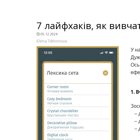
7 лайфхаків, як вивча
05.12.2024
Elena Tikhonova
У н
Дуж
Ось
ефе
1. 
Зос
– д
– д
– дл