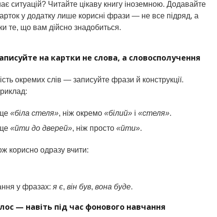
ає ситуацій? Читайте цікаву книгу іноземною.
Додавайте
карток у додатку лише корисні фрази — не все підряд, а
ьки те, що вам дійсно знадобиться.
Записуйте на картки не слова, а словосполучення
ість окремих слів — записуйте фрази й конструкції.
риклад:
аще
«біла стеля»
, ніж окремо
«білий»
і
«стеля»
.
аще
«йти до дверей»
, ніж просто
«йти»
.
ож корисно одразу вчити:
ання у фразах:
я є
,
він був
,
вона буде
.
олос — навіть під час фонового навчання