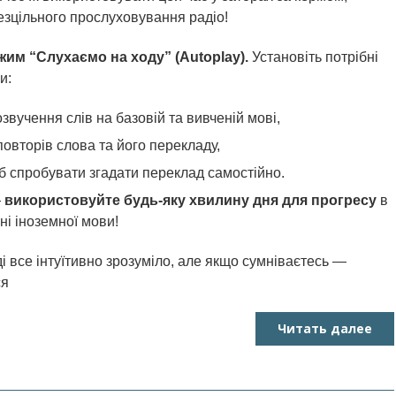
езцільного прослуховування радіо!
жим “Слухаємо на ходу” (Autoplay).
Установіть потрібні
и:
звучення слів на базовій та вивченій мові,
 повторів слова та його перекладу,
б спробувати згадати переклад самостійно.
—
використовуйте будь-яку хвилину дня для прогресу
в
і іноземної мови!
 все інтуїтивно зрозуміло, але якщо сумніваєтесь —
ся
Читать далее