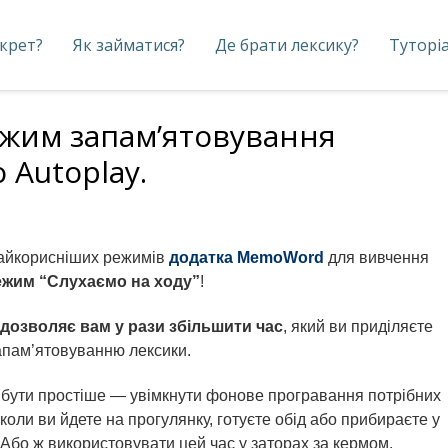
екрет?
Як займатися?
Де брати лексику?
Туторі
ежим запам’ятовування
 Autoplay.
найкорисніших режимів
додатка MemoWord
для вивчення
ежим “Слухаємо на ходу”
!
дозволяє вам у рази збільшити час
, який ви приділяєте
запам’ятовуванню лексики.
бути простіше — увімкнути фонове програвання потрібних
 коли ви йдете на прогулянку, готуєте обід або прибираєте у
 Або ж використовувати цей час у заторах за кермом,