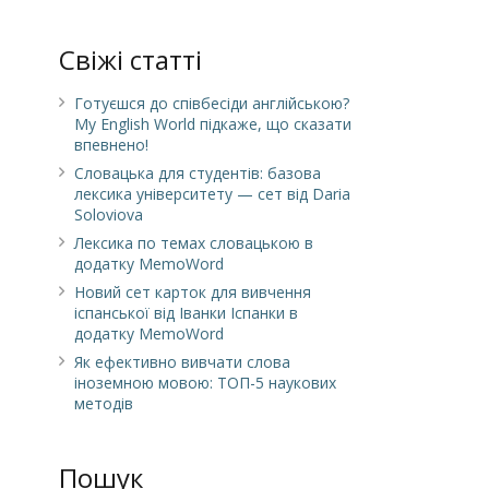
Свіжі статті
Готуєшся до співбесіди англійською?
My English World підкаже, що сказати
впевнено!
Словацька для студентів: базова
лексика університету — сет від Daria
Soloviova
Лексика по темах словацькою в
додатку MemoWord
Новий сет карток для вивчення
іспанської від Іванки Іспанки в
додатку MemoWord
Як ефективно вивчати слова
іноземною мовою: ТОП-5 наукових
методів
Пошук