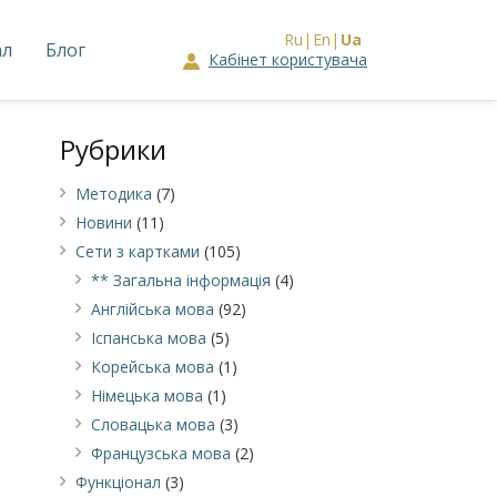
Ru
En
Ua
ал
Блог
Кабінет користувача
Рубрики
Методика
(7)
Новини
(11)
Сети з картками
(105)
** Загальна інформація
(4)
Англійська мова
(92)
Іспанська мова
(5)
Корейська мова
(1)
Німецькa мова
(1)
Словацька мова
(3)
Французська мова
(2)
Функціонал
(3)