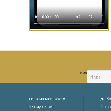
Имя
Система MemoWord
Де бр
У чому секрет
Готов