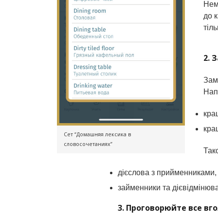
Нем
до 
тіл
2. 
Зам
Нап
кр
кр
Сет “Домашняя лексика в
словосочетаниях”
Так
дієслова з прийменниками,
займенники та дієвідмінюв
3. Проговорюйте все вг