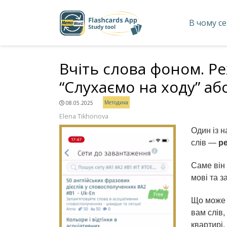
В чому с
Вчіть слова фоном. Р
“Слухаємо на ходу” або
Методика
08.05.2025
Elena Tikhonova
Один із 
слів —
р
Саме він
мові та 
Що може 
вам слів,
квартирі.