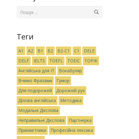
Теги
A1
A2
B1
B2
B2-C1
C1
DELE
DELF
IELTS
TOEFL
TOEIC
TOPIK
Англійська для IT
Вокабуляр
Вчимо Фразами
Гумор
Для подорожей
Дорожній рух
Ділова англійська
Методика
Модальні Дієслова
Неправильні Дієслова
Партнерка
Прикметники
Професійна лексика