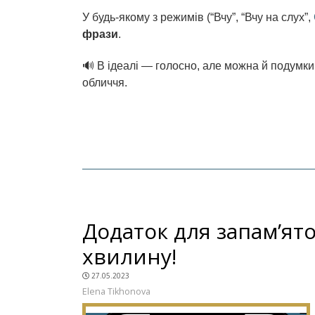
У будь-якому з режимів (“Вчу”, “Вчу на слух”,
фрази
.
🔊 В ідеалі — голосно, але можна й подумки
обличчя.
Додаток для запам’ят
хвилину!
27.05.2023
Elena Tikhonova