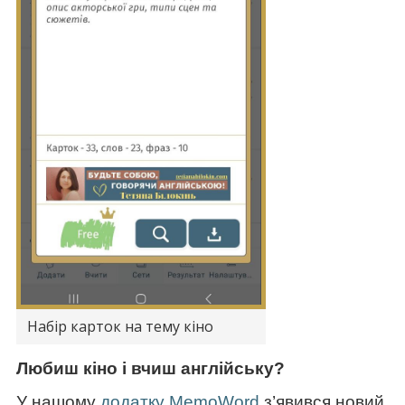
Набір карток на тему кіно
Любиш кіно і вчиш англійську?
У нашому
додатку MemoWord
з’явився новий