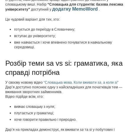
словацькому виші. Набір
“Словацька для студентів: базова лексика
додатку MemoWord
університету”
доступний у
.
Це чудовий варіант для тих, хто:
готується до переїзду в Словаччину;
вступає до університету;
вже навчається і хоче впевнено почуватися в навчальному
середовищі.
Розбір теми sa vs si: граматика, яка
справді потрібна
У своєму новому відео
“Словацька мова. Коли вживати
sa
, а коли
si
”
Дар’я доступно пояснює одну з найскладніших для початківців тем —
вживання зворотних займенників.
Відео підійде всім, хто:
вивчає словацьку з нуля;
плутається у граматиці;
хоче говорити правильно і природно.
Дар’я на прикладах демонструє, як вживати
sa
та
si
у побутових і