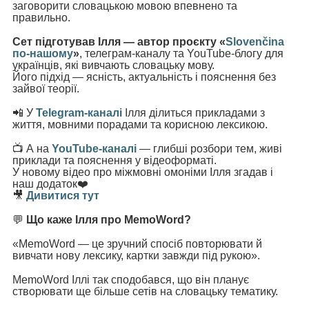
заговорити словацькою мовою впевнено та
правильно.
Сет підготував Ілля — автор проєкту «
Slovenčina
по-нашому
»
, телеграм-каналу та YouTube-блогу для
українців, які вивчають словацьку мову.
Його підхід — ясність, актуальність і пояснення без
зайвої теорії.
📲 У
Telegram-каналі
Ілля ділиться прикладами з
життя, мовними порадами та корисною лексикою.
📺 А на
YouTube-каналі
— глибші розбори тем, живі
приклади та пояснення у відеоформаті.
У новому відео про міжмовні омоніми Ілля згадав і
наш додаток❤️
🎥
Дивитися тут
💬
Що каже Ілля про MemoWord?
«MemoWord — це зручний спосіб повторювати й
вивчати
нову лексику, картки завжди під рукою».
MemoWord Іллі так сподобався, що він планує
створювати ще більше сетів на словацьку тематику.