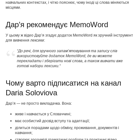
навчальних контекстах, і чітко пояснює, чому іноді ці слова міняються
місцями.
Дар’я рекомендує MemoWord
У цьому ж відео Дар’я згадує додаток MemoWord як зручний інструмент
для вивчення лексики:
“До речі, для зручного запам’ятовування та запису слів
використовуйте додаток MemoWord, де ви можете
перекладати і зберігати нові слова, а також вивчати вже
готові набори лексики.“
Чому варто підписатися на канал
Daria Soloviova
Дарʼя — не просто викладачка. Вона:
живе і навчається у Словаччині;
має особистий досвід вступу та адаптації;
ділиться порадами щодо обміну, проживання, документів і
навчання;
створює зрозумілі граматичні розбори та практичні відео.