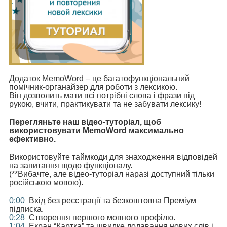
Додаток MemoWord – це багатофункціональний
помічник-органайзер для роботи з лексикою.
Він дозволить мати всі потрібні слова і фрази під
рукою, вчити, практикувати та не забувати лексику!
Перегляньте наш відео-туторіал, щоб
використовувати MemoWord максимально
ефективно.
Використовуйте таймкоди для знаходження відповідей
на запитання щодо функціоналу.
(**Вибачте, але відео-туторіал наразі доступний тільки
російською мовою).
0:00
Вхід без реєстрації та безкоштовна Преміум
підписка.
0:28
Створення першого мовного профілю.
1:04
Екран “Картка” та швидке додавання нових слів і