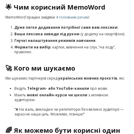
🌟 Чим корисний MemoWord
MemoWord працює завдяки
4 головним речам
:
Дуже легке додавання потрібної саме вам лексики
.
Ваша лексика завжди під рукою
(у додатку на смартфоні).
Гнучкі налаштування режимів навчання
.
Формати на вибір
: картки, вивчення на слух, “на ходу”,
правопис.
🚀 Кого ми шукаємо
Ми шукаємо партнерів серед
українських мовних проєктів
, які:
Ведуть
Telegram- або YouTube-канали
про мови.
Мають
мовні онлайн-курси чи школи
з активною
аудиторією.
“❌ На жаль, викладачі чи репетитори без великої аудиторії —
зараз не наша ціль. Можливо, пізніше!”
🌈 Як можемо бути корисні один