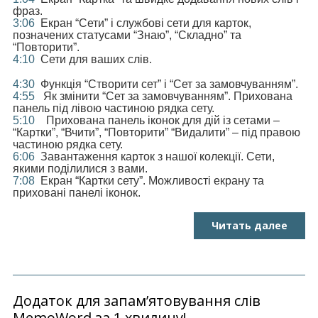
фраз.
3:06
Екран “Сети” і службові сети для карток,
позначених статусами “Знаю”, “Складно” та
“Повторити”.
4:10
Сети для ваших слів.
4:30
Функція “Створити сет” і “Сет за замовчуванням”.
4:55
Як змінити “Сет за замовчуванням”. Прихована
панель під лівою частиною рядка сету.
5:10
Прихована панель іконок для дій із сетами –
“Картки”, “Вчити”, “Повторити” “Видалити” – під правою
частиною рядка сету.
6:06
Завантаження карток з нашої колекції. Сети,
якими поділилися з вами.
7:08
Екран “Картки сету”. Можливості екрану та
приховані панелі іконок.
Читать далее
Додаток для запам’ятовування слів
MemoWord за 1 хвилину!