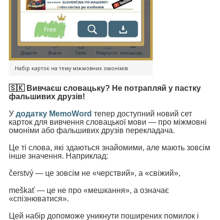
Набір карток на тему міжмовних омонімів
🇸🇰 Вивчаєш словацьку? Не потрапляй у пастку
фальшивих друзів!
У
додатку MemoWord
тепер доступний новий сет
карток для вивчення словацької мови — про міжмовні
омоніми або фальшивих друзів перекладача.
Це ті слова, які здаються знайомими, але мають зовсім
інше значення. Наприклад:
čerstvý — це зовсім не «черствий», а «свіжий»,
meškať — це не про «мешкання», а означає
«спізнюватися».
Цей набір допоможе уникнути поширених помилок і