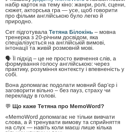
набір карток на тему кіно: жанри, ролі, сцени,
сюжет, акторська гра — усе, щоб говорити
про фільми англійською було легко
й
природно.
Сет підготувала
Тетяна Білокінь
– мовна
тренерка з 20-річним досвідом, яка
спеціалізується на англійській вимові,
інтонації та живій розмовній мові.
🗣 Її підхід – це не просто вивчення слів, а
формування голосу англійською: через
практику, розуміння контексту і впевненість у
собі.
Вона допомагає подолати мовний бар’єр і
заговорити вільно – без пауз, страху чи
перекладу в голові.
💬
Що каже Тетяна про MemoWord?
«MemoWord допомагає не тільки вивчати
слова, а й тренувати вимову та сприйняття
на слух — навіть коли маєш лише кілька