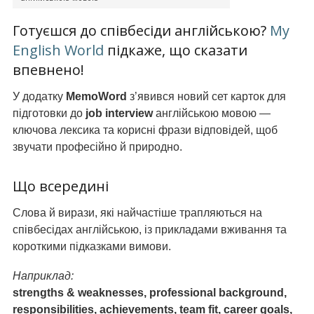
Готуєшся до співбесіди англійською?
My
English World
підкаже, що сказати
впевнено!
У додатку
MemoWord
з’явився новий сет карток для
підготовки до
job interview
англійською мовою —
ключова лексика та корисні фрази відповідей, щоб
звучати професійно й природно.
Що всередині
Слова й вирази, які найчастіше трапляються на
співбесідах англійською, із прикладами вживання та
короткими підказками вимови.
Наприклад:
strengths & weaknesses, professional background,
responsibilities, achievements, team fit, career goals,