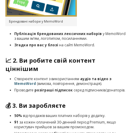
Брендовані набори у MemoWord
Публікація
брендованих лексичних наборів
у MemoWord
з вашим ім’ям, логотипом, посиланнями.
Згадка про вас у блозі
на сайті MemoWord.
📈 2. Ви робите свій контент
ціннішим
Створюєте контент з використанням
аудіо та відео з
MemoWord
(вимова, повторення, демонстрація).
Проводите
розіграші підписок
серед підписників/донаторів.
💰 3. Ви заробляєте
50%
від продажів ваших платних наборів у додатку.
$1
за кожен оплачений 30-денний період Premium, якщо
користувач прийшов за вашим промокодом.