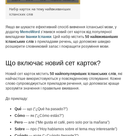
Набір карток на тему найвживаніших
іспанских слів
Якщо ви шукаєте ефективний спосіб вивчення іспанської мови, у
додатку
MemoWord
з’явився новий сет карток від популярної
викладачки
Іванки Іспанки
. Цей набір містить
50 найвживаніших
іспанських слів
з прикладами речень, що допоможе швидко
розширити словниковий запас і покращити розуміння мови.
Що включає новий сет карток?
Новий сет карток містить
50 найпопулярніших іспанських слів
, які
найчастіше використовуються у повсякденному спілкуванні. Кожне
слово супроводжується прикладом речення, що допомагає краще
зрозуміти значення і правильне вживання.
До прикладу:
Qué
— що (“¿Qué ha pasado?”)
Cómo
— як (“¿Cómo estás?”)
Pero
— але (“Me gusta el café, pero solo por la mañana”)
Sobre
— про (“Hoy hablamos sobre el tema muy interesante”)
Cuándo
— коли (“¿Cuándo llegaste?”)