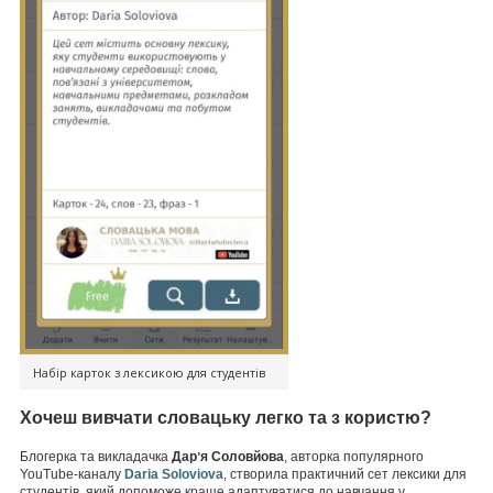
Набір карток з лексикою для студентів
Хочеш вивчати словацьку легко та з користю?
Блогерка та викладачка
Дарʼя Соловйова
, авторка популярного
YouTube-каналу
Daria Soloviova
, створила практичний сет лексики для
студентів, який допоможе краще адаптуватися до навчання у