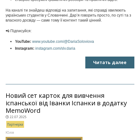
На каналі ти знайдеш відповіді на запитання, які справді хвилюють
українських студентів у Словаччині. Дар’я говорить просто, по суті та з
власного досвіду — саме тому її контент такий цінний.
📲 Підписуйся:
YouTube:
www.youtube.com/@DariaSoloviova
Instagram:
instagram.com/slv.daria
Читать далее
Новий сет карток для вивчення
іспанської від Іванки Іспанки в додатку
MemoWord
22.07.2025
Партнерка
Юлія