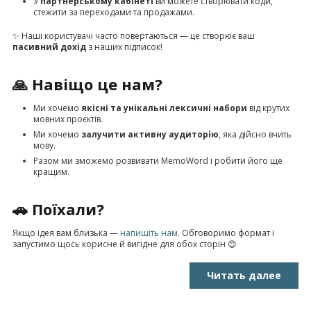
У
партнерському кабінеті
ви можете створювати коди,
стежити за переходами та продажами.
✨ Наші користувачі часто повертаються — це створює ваш
пасивний дохід
з наших підписок!
🙏 Навіщо це нам?
Ми хочемо
якісні та унікальні лексичні набори
від крутих
мовних проєктів.
Ми хочемо
залучити активну аудиторію
, яка дійсно вчить
мову.
Разом ми зможемо розвивати MemoWord і робити його ще
кращим.
🚗 Поїхали?
Якщо ідея вам близька —
напишіть нам.
Обговоримо формат і
запустимо щось корисне й вигідне для обох сторін 😊
Читать далее