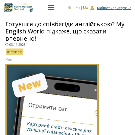
Ru
En
Ua
Кабінет користувача
Готуєшся до співбесіди англійською? My
English World підкаже, що сказати
впевнено!
03.11.2025
Партнерка
Юлія