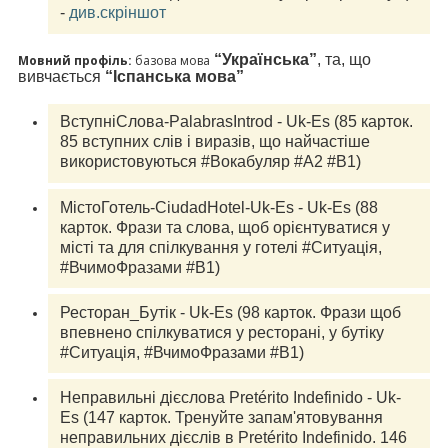
- 
див.скріншот
“Українська”
, та, що
Мовний профіль:
базова мова
вивчається
“Іспанська мова”
ВступніСлова-PalabrasIntrod - Uk-Es (85 карток. 
85 вступних слів і виразів, що найчастіше 
використовуються #Вокабуляр #А2 #В1)
МістоГотель-СiudadHotel-Uk-Es - Uk-Es (88 
карток. Фрази та слова, щоб орієнтуватися у 
місті та для спілкування у готелі #Ситуація, 
Ресторан_Бутік - Uk-Es (98 карток. Фрази щоб 
впевнено спілкуватися у ресторані, у бутіку 
#Ситуація, #ВчимоФразами #B1) 
Неправильні дієслова Pretérito Indefinido - Uk-
Es (147 карток. Тренуйте запам'ятовування 
неправильних дієслів в Pretérito Indefinido. 146 