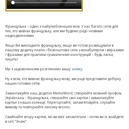
Французька – один з найулюбленіших мов. У нас багато сетів для
тих, хто вивчає французьку, але ми будемо раді і новими
надходженнями.
Якщо Ви викладаєте французьку, якщо ви готові розміщувати в
нашому додатку платні і безкоштовні сети з вокабуляром і виразами
/ фразами для практики граматичних конструкцій – будь ласка,
пишіть!
Ми з задоволенням розглянемо вашу
заявку
.
Ну а всім, хто вивчає французьку мову, ми раді представити добірку
наших готових сетів.
Завантажуйте наш додаток MemoWord, створюйте мовний профіль
Українська – Французька, створюйте свої картки і завантажуйте
картки з нашої колекції. Перегортайте, запам’ятовуйте, слухайте
вимову та повторюйте лексику вголос.
Свайпайте вгору картки, які ви вже запам’ятали – потім ви їх знайдете
в сеті “Знаю”.