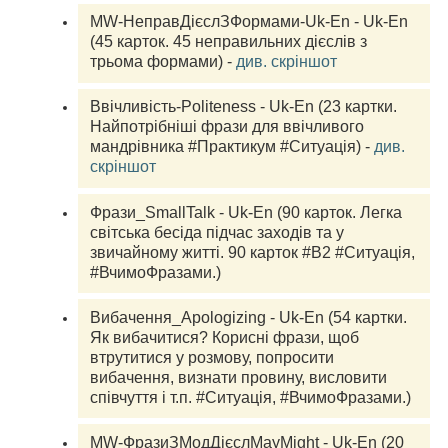
MW-НеправДієслЗФормами-Uk-En - Uk-En 
(45 карток. 45 неправильних дієслів з 
трьома формами) - 
див. скріншот
Ввічливість-Politeness - Uk-En (23 картки. 
Найпотрібніші фрази для ввічливого 
мандрівника #Практикум #Ситуація) - 
див. 
скріншот
Фрази_SmallTalk - Uk-En (90 карток. Легка 
світська бесіда підчас заходів та у 
звичайному житті. 90 карток #B2 #Ситуація, 
#ВчимоФразами.) 
Вибачення_Apologizing - Uk-En (54 картки. 
Як вибачитися? Корисні фрази, щоб 
втрутитися у розмову, попросити 
вибачення, визнати провину, висловити 
співчуття і т.п. #Ситуація, #ВчимоФразами.) 
MW-ФразиЗМодДієслMayMight - Uk-En (20 