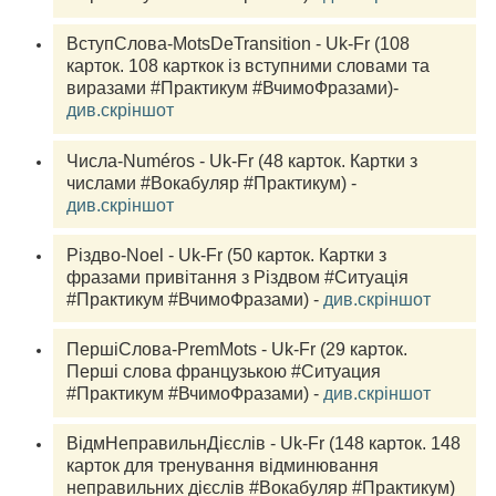
ВступСлова-MotsDeTransition - Uk-Fr (108 
карток.
 108 карткок із вступними словами та 
виразами #Практикум #ВчимоФразами)- 
див.скріншот
Числа-Numéros - Uk-Fr (48 
карток.
 Картки з 
числами #Вокабуляр #Практикум) - 
див.скріншот
Різдво-Noel - Uk-Fr (50 
карток.
 Картки з 
фразами привітання з Різдвом #Ситуація 
#Практикум #ВчимоФразами) - 
див.скріншот
ПершіСлова-PremMots - Uk-Fr (29 
карток.
Перші слова французькою #Ситуация 
#Практикум #ВчимоФразами) - 
див.скріншот
ВідмНеправильнДієслів - Uk-Fr (148 
карток.
 148 
карток для тренування відминювання 
неправильних дієслів #Вокабуляр #Практикум) 