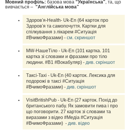
Мовний профіль:
базова мова
“Українська”
, та, що
вивчається –
“Англійська мова”
Здоров'я-Health- Uk-En (64 карток про 
Здоров'я та самопочуття. Картки для 
спілкування з лікарем #Ситуація 
#ВчимоФразами) - 
см. скриншот
MW-НашеТіло - Uk-En (101 картка. 101 
картка зі словами и фразами про тіло 
людини. #В1 #Вокабуляр) - 
див. скріншот
Таксі-Taxi - Uk-En (40 карток. Лексика для 
подорожі в таксі #Ситуація 
#ВчимоФразами) - 
див. скріншот
VisitBritishPub - Uk-En (27 карток. Похід до 
британського пабу. Як замовити пива і про 
що поговорити. 27 карток зі словами та 
виразами з відео #Медіа #Ситуація 
#ВчимоФразами)  - 
див. відео