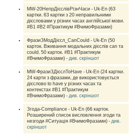
MW-20НепрДієслівРізнЧаси - Uk-En (63 
картки. 63 картки з 20 неправильними 
дієсловами у різних часах англійської мови. 
#В1 #В2 #Практикум #ВчимоФразами)
ФразиЗМодДієсл_CanCould - Uk-En (50 
карток. Вживання модальних дієслів can та 
could. 50 карток. #B1 #Практикум 
#ВчимоФразами) - 
див. скріншот
MW-ФразиЗДієслToHave - Uk-En (24 картки. 
24 карти з фразами, де використовується 
дієслово to have у різних часах та 
контекстах #B1 #Практикум 
#ВчимоФразами) - 
див. скріншот
Згода-Compliance - Uk-En (66 карток. 
Розширений список висловлення згоди та 
незгоди #Ситуація #ВчимоФразами) - 
див. 
скріншот