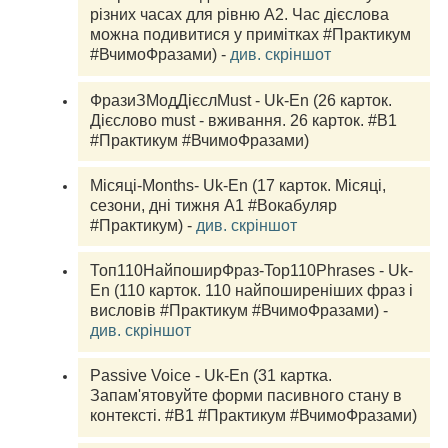
різних часах для рівню А2. Час дієслова 
можна подивитися у примітках #Практикум 
#ВчимоФразами) - 
див. скріншот
ФразиЗМодДієслMust - Uk-En (26 карток. 
Дієслово must - вживання. 26 карток. #В1 
#Практикум #ВчимоФразами)
Mісяці-Months- Uk-En (17 карток. Місяці, 
сезони, дні тижня A1 #Вокабуляр 
#Практикум) - 
див. скріншот
Топ110НайпоширФраз-Top110Phrases - Uk-
En (110 карток. 110 найпоширеніших фраз і 
висловів #Практикум #ВчимоФразами) - 
див. скріншот
Passive Voice - Uk-En (31 картка. 
Запам'ятовуйте форми пасивного стану в 
контексті. #В1 #Практикум #ВчимоФразами)