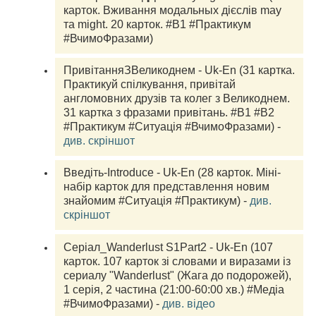
карток. Вживання модальных дієслів may 
та might. 20 карток. #В1 #Практикум 
#ВчимоФразами) 
ПривітанняЗВеликоднем - Uk-En (31 картка. 
Практикуй спілкування, привітай 
англомовних друзів та колег з Великоднем. 
31 картка з фразами привітань. #B1 #B2 
#Практикум #Ситуація #ВчимоФразами) - 
див. скріншот
Введіть-Introduce - Uk-En (28 карток. Міні-
набір карток для представлення новим 
знайомим #Ситуація #Практикум) - 
див. 
скріншот
Серіал_Wanderlust S1Part2 - Uk-En (107 
карток. 107 карток зі словами и виразами із 
сериалу "Wanderlust" (Жага до подорожей), 
1 серія, 2 частина (21:00-60:00 хв.) #Медіа 
#ВчимоФразами) - 
див. відео