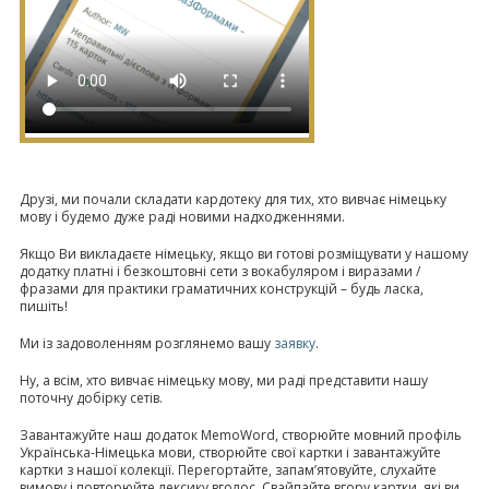
Друзі, ми почали складати кардотеку для тих, хто вивчає німецьку
мову і будемо дуже раді новими надходженнями.
Якщо Ви викладаєте німецьку, якщо ви готові розміщувати у нашому
додатку платні і безкоштовні сети з вокабуляром і виразами /
фразами для практики граматичних конструкцій – будь ласка,
пишіть!
Ми із задоволенням розглянемо вашу
заявку
.
Ну, а всім, хто вивчає німецьку мову, ми раді представити нашу
поточну добірку сетів.
Завантажуйте наш додаток MemoWord, створюйте мовний профіль
Українська-Німецька мови, створюйте свої картки і завантажуйте
картки з нашої колекції. Перегортайте, запам’ятовуйте, слухайте
вимову і повторюйте лексику вголос. Свайпайте вгору картки, які ви