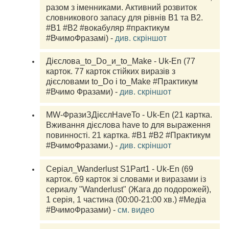
разом з іменниками. Активний розвиток 
словникового запасу для рівнів В1 та В2. 
#B1 #B2 #вокабуляр #практикум 
#ВчимоФразамі) - 
див. скріншот
Дієслова_to_Do_и_to_Mаke - Uk-En (77 
карток. 77 карток стійких виразів з 
дієсловами to_Do і to_Mаke #Практикум 
#Вчимо Фразами) - 
див. скріншот
MW-ФразиЗДієслHaveTo - Uk-En (21 картка. 
Вживання дієслова have to для выраження 
повинності. 21 картка. #B1 #B2 #Практикум 
#ВчимоФразами.) - 
див. скріншот
Серіал_Wanderlust S1Part1 - Uk-En (69 
карток. 69 карток зі словами и виразами із 
сериалу "Wanderlust" (Жага до подорожей), 
1 серія, 1 частина (00:00-21:00 хв.) #Медіа 
#ВчимоФразами) - 
см. видео