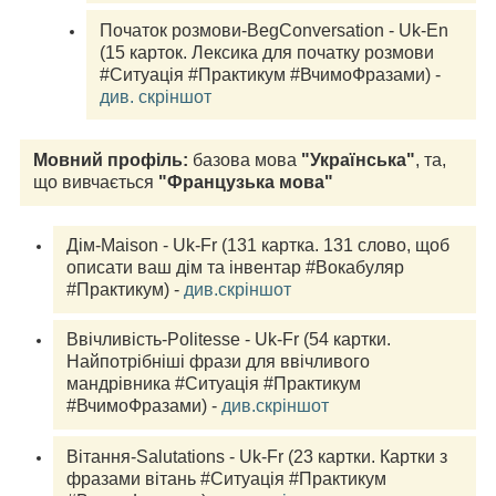
Початок розмови-BegConversation - Uk-En 
(15 карток. Лексика для початку розмови 
#Ситуація #Практикум #ВчимоФразами) - 
див. скріншот
Мовний профіль: 
базова мова
 "Українська"
, та, 
що вивчається
 "Французька мова"
Дім-Maison - Uk-Fr (131 
картка.
 131 слово, щоб 
описати ваш дім та інвентар #Вокабуляр 
#Практикум) - 
див.скріншот
Ввічливість-Politesse - Uk-Fr (54 
картки.
Найпотрібніші фрази для ввічливого 
мандрівника #Ситуація #Практикум 
#ВчимоФразами) - 
див.скріншот
Вітання-Salutations - Uk-Fr (23 
картки.
 Картки з 
фразами вітань #Ситуація #Практикум 