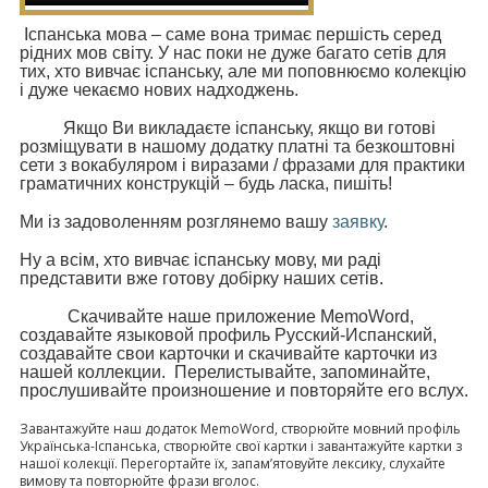
Іспанська мова – саме вона тримає першість серед
рідних мов світу. У нас поки не дуже багато сетів для
тих, хто вивчає іспанську, але ми поповнюємо колекцію
і дуже чекаємо нових надходжень.
Якщо Ви викладаєте іспанську, якщо ви готові
розміщувати в нашому додатку платні та безкоштовні
сети з вокабуляром і виразами / фразами для практики
граматичних конструкцій – будь ласка, пишіть!
Ми із задоволенням розглянемо вашу
заявку
.
Ну а всім, хто вивчає іспанську мову, ми раді
представити вже готову добірку наших сетів.
Скачивайте наше приложение MemoWord,
создавайте языковой профиль Русский-Испанский,
создавайте свои карточки и скачивайте карточки из
нашей коллекции. Перелистывайте, запоминайте,
прослушивайте произношение и повторяйте его вслух.
Завантажуйте наш додаток MemoWord, створюйте мовний профіль
Українська-Іспанська, створюйте свої картки і завантажуйте картки з
нашої колекції. Перегортайте їх, запам’ятовуйте лексику, слухайте
вимову та повторюйте фрази вголос.