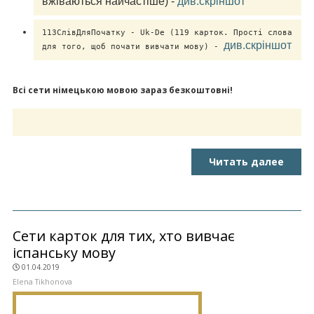
вжіваються найчастіше) - 
див.скріншот
113СлівДляПочатку - Uk-De (119 карток. Прості слова 
див.скріншот
для того, щоб почати вивчати мову) - 
Всі сети німецькою мовою зараз безкоштовні!
Читать далее
Сети карток для тих, хто вивчає
іспанську мову
01.04.2019
Elena Tikhonova