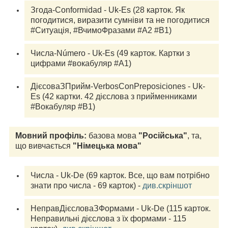
Згода-Conformidad - Uk-Es (28 карток. Як 
погодитися, виразити сумніви та не погодитися 
#Ситуація, #ВчимоФразами #A2 #B1)
Числа-Número - Uk-Es (49 карток. Картки з 
цифрами #вокабуляр #A1)
ДієсоваЗПрийм-VerbosConPreposiciones - Uk-
Es (42 картки. 42 дієслова з прийменниками 
#Вокабуляр #В1)
Мовний профіль: 
базова мова
 "Російська"
, та, 
що вивчається
 "Німецька мова"
Числа - Uk-De (69 карток. Все, що вам потрібно 
знати про числа - 69 карток) - 
див.скріншот
НеправДієсловаЗФормами - Uk-De (115 карток. 
Неправильні дієслова з їх формами - 115 