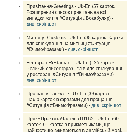
Привітання-Greetings - Uk-En (57 карток. 
Розширений список привітань на всі 
випадки життя #Ситуація #Вокабуляр) - 
див. скріншот
Митниця-Customs - Uk-En (38 карток. Картки 
для спілкування на митниці #Ситуація 
#ВчимоФразами) - 
див. скріншот
Ресторан-Restaurant - Uk-En (125 карток. 
Великий список фраз і слів для спілкування 
у ресторані #Ситуація #ВчимоФразами) - 
див. скріншот
Прощання-farewells- Uk-En (39 карток. 
Набір карток із фразами для прощання 
#Ситуація #ВчимоФразами) - 
див. скріншот
ПрикмПрактикаЧастина1В1В2 - Uk-En (60 
карток. 61 картка з прикметниками, що 
найчастише вживаються в англійській мові, 