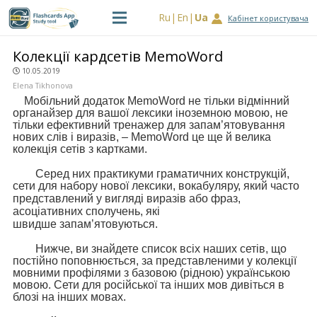
Ru
En
Ua
Кабінет користувача
Колекції кардсетів MemoWord
10.05.2019
Elena Tikhonova
Мобільний додаток MemoWord не тільки відмінний
органайзер для вашої лексики іноземною мовою, не
тільки ефективний тренажер для запам’ятовування
нових слів і виразів, – MemoWord це ще й велика
колекція сетів з картками.
Серед них практикуми граматичних конструкцій,
сети для набору нової лексики, вокабуляру, який часто
представлений у вигляді
виразів або фраз,
асоціативних сполучень, які
швидше
запам’ятовуються.
Нижче, ви знайдете список всіх наших сетів, що
постійно поповнюється, за
представленими у колекції
мовними профілями з базовою (рідною) українською
мовою. Сети для російської та інших мов дивіться в
блозі на інших мовах.