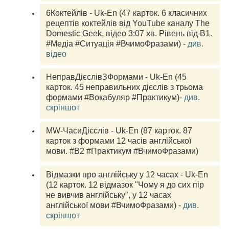
6Коктейлів - Uk-En (47 карток. 6 класичних 
рецептів коктейлів від YouTube каналу The 
Domestic Geek, відео 3:07 хв. Рівень від B1. 
#Медіа #Ситуація #ВчимоФразами) - 
див. 
відео
НеправДієслівЗФормами - Uk-En (45 
карток. 45 неправильних дієслів з трьома 
формами #Вокабуляр #Практикум)- 
див. 
скріншот
MW-ЧасиДієслів - Uk-En (87 карток. 87 
карток з формами 12 часів англійської 
мови. #B2 #Практикум #ВчимоФразами)
Відмазки про англійську у 12 часах - Uk-En 
(12 карток. 12 відмазок "Чому я до сих пір 
не вивчив англійську", у 12 часах 
англійської мови #ВчимоФразами) - 
див. 
скріншот