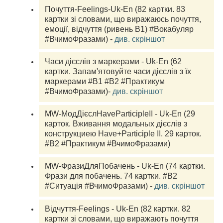
Почуття-Feelings-Uk-En (82 картки. 83 
картки зі словами, що виражаюсь почуття, 
емоції, відчуття (ривень В1) #Вокабуляр 
#ВчимоФразами) - 
див. скріншот
Часи дієслів з маркерами - Uk-En (62 
картки. Запам'ятовуйте часи дієслів з їх 
маркерами #В1 #В2 #Практикум 
#ВчимоФразами)- 
див. скріншот
MW-МодДієслHaveParticipleII - Uk-En (29 
карток. Вживання модальных дієслів з 
конструкциею Have+Participle II. 29 карток. 
#В2 #Практикум #ВчимоФразами)
MW-ФразиДляПобачень - Uk-En (74 картки. 
Фрази для побачень. 74 картки. #В2 
#Ситуація #ВчимоФразами) - 
див. скріншот
Відчуття-Feelings - Uk-En (82 картки. 82 
картки зі словами, що виражають почуття 