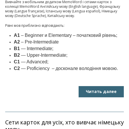
Вивчайте з мобільним додатком MemoWord і сетами карток з
колекції MemoWord Англійську мову (English language), Французьку
мову (Langue française), Іспанську мову (Lengua español), Німецьку
мову (Deutsche Sprache), Китайську мову.
Рівні мов приблизно відповідають:
A1
– Beginner и Elementary – початковий рівень;
A2
– Pre-Intermediate
B1
— Intermediate;
B2
— Upper-Intermediate;
C1
— Advanced;
C2
— Proficiency – досконале володіння мовою.
Читать далее
Сети карток для усіх, хто вивчає німецьку