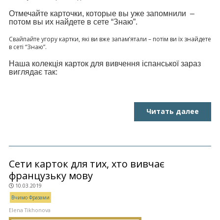
Отмечайте карточки, которые вы уже запомнили –
потом вы их найдете в сете “Знаю”.
Свайпайте угору картки, які ви вже запам’ятали – потім ви їх знайдете
в сеті “Знаю”.
Наша колекція карток для вивчення іспанської зараз
виглядає так:
Читать далее
Сети карток для тих, хто вивчає
французьку мову
10.03.2019
Вчимо Фразами
Elena Tikhonova