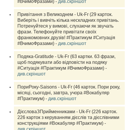
#ВчимоФразами) - 
див.скріншот
Привітання з Великоднем - Uk-Fr (29 
карток.
Виберіть і вивчіть кілька нескладних привітань. 
Потренуйтеся у вимові, слухаючи як звучать 
фрази. Телефонуйте привітати своїх 
франкомовних друзів! #Практикум #Ситуація 
#ВчимоФразами) - 
див.скріншот
Подяка-Gratitude - Uk-Fr (63 
картки.
 63 фрази, 
щоб подякувати або відповісти на подяку 
#Ситуація #Практикум #ВчимоФразами) - 
див.скріншот
ПориРоку-Saisons - Uk-Fr (46 
карток.
 Пори року, 
місяці, сьогодні, завтра, учора #Вокабуляр 
#Практикум) - 
див.скріншот
ДієсловаЗПрийменниками - Uk-Fr (226 
карток.
226 карток з керуванням дієслів та дієслівними 
конструкціями #Вокабуляр #Практикум) - 
див.скріншот