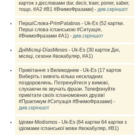
карток з дієсловами dar, decir, traer, poner, saber, 
тощо. #A2 #B1 #ВчимоФразами) - 
див.скріншот
ПершіСлова-PrimPalabras - Uk-Es (52 картки. 
Перші слова іспанською #Ситуація, 
#ВчимоФразами #A1) - 
див.скріншот
ДніМісяці-DíasMeses - Uk-Es (30 карток Дні, 
місяці, сезони #вокабуляр, #А1)
Привітання з Великоднем - Uk-Es (17 карток 
Виберіть і вивчіть кілька нескладних 
поздоровлень. Потренуйтеся у вимові, 
слухаючи як звучать фрази. Телефонуйте 
привітати своїх іспаномовних друзів! 
#Практикум #Ситуація #ВчимоФразами) - 
див.скріншот
Ідіоми-Modismos - Uk-Es (64 картки 64 картки з 
ідіомами іспанської мови #вокабуляр, #В1)