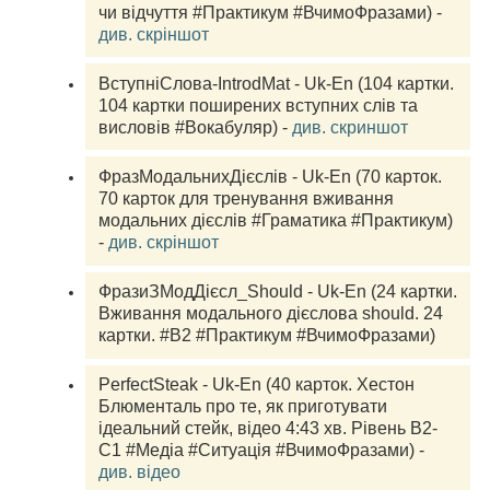
чи відчуття #Практикум #ВчимоФразами) - 
див. скріншот
ВступніСлова-IntrodMat - Uk-En (104 картки. 
104 картки поширених вступних слів та 
висловів #Вокабуляр) - 
див. скриншот
ФразМодальнихДієслів - Uk-En (70 карток. 
70 карток для тренування вживання 
модальних дієслів #Граматика #Практикум) 
- 
див. скріншот
ФразиЗМодДієсл_Should - Uk-En (24 картки. 
Вживання модального дієслова should. 24 
картки. #B2 #Практикум #ВчимоФразами) 
PerfectSteak - Uk-En (40 карток. Хестон 
Блюменталь про те, як приготувати 
ідеальний стейк, відео 4:43 хв. Рівень В2-
С1 #Медіа #Ситуація #ВчимоФразами) - 
див. відео