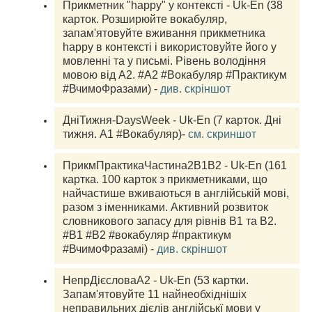
Прикметник "happy" у контексті - Uk-En (38 
карток. Розширюйте вокабуляр, 
запам'ятовуйте вживання прикметника 
happy в контексті і використовуйте його у 
мовленні та у письмі. Рівень володіння 
мовою від А2. #А2 #Вокабуляр #Практикум 
#ВчимоФразами) - 
див. скріншот
ДніТижня-DaysWeek - Uk-En (7 карток. Дні 
тижня. A1 #Вокабуляр)- 
см. скриншот
ПрикмПрактикаЧастина2B1B2 - Uk-En (161 
картка. 100 карток з прикметниками, що 
найчастише вживаються в англійській мові, 
разом з іменниками. Активний розвиток 
словникового запасу для рівнів В1 та В2. 
#B1 #B2 #вокабуляр #практикум 
#ВчимоФразамі) - 
див. скріншот
НепрДієсловаА2 - Uk-En (53 картки. 
Запам'ятовуйте 11 найнеобхіднішіх 
неправильних дієлів англійськї мови у 