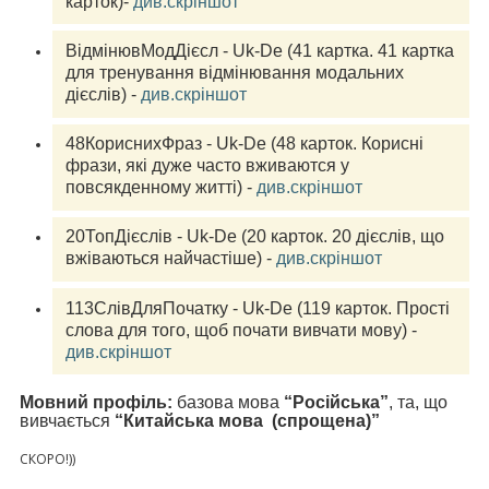
карток)- 
див.скріншот
ВідмінювМодДієсл - Uk-De (41 картка. 41 картка 
для тренування відмінювання модальних 
дієслів) - 
див.скріншот
48КориснихФраз - Uk-De (48 карток. Корисні 
фрази, які дуже часто вживаются у 
повсякденному житті) - 
див.скріншот
20ТопДієслів - Uk-De (20 карток. 20 дієслів, що 
вжіваються найчастіше) - 
див.скріншот
113СлівДляПочатку - Uk-De (119 карток. Прості 
слова для того, щоб почати вивчати мову) - 
див.скріншот
Мовний профіль:
базова мова
“Російська”
, та, що
вивчається
“Китайська мова (спрощена)”
СКОРО!))