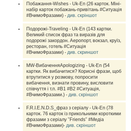
Побажання-Wishes - Uk-En (26 карток. Міні-
набір карток побажань-привітань #Ситуація 
#ВчимоФразами) - 
див. скріншот
Подорожі-Traveling - Uk-En (143 картки. 
Великий список фраз та виразів для 
подорожі закордон. Аеропорт, вокзал, круїз, 
ресторан, готель #Ситуація 
#ВчимоФразами) - 
див. скриншот
MW-ВибаченняApologizing - Uk-En (54 
картки. Як вибачитися? Корисні фрази, щоб 
втрутитися у розмову, попросити 
вибачення, визнати провину, висловити 
співчуття і т.п. #B1 #B2 #Ситуація, 
#ВчимоФразами.) - 
див. скріншот
F.R.I.E.N.D.S_фраз з серіалу - Uk-En (78 
карток. 76 карток із прикольними короткими 
фразами з серіалу "Friends" #Медіа 
#ВчимоФразами)- 
див. скріншот