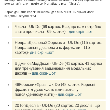
вже запам’ятали – потім ви їх знайдете в сеті “Знаю”.
Зараз до наша колекція карток для вивчення німецької мови
входять наступні сети:
Числа - Uk-De (69 карток. Все, що вам потрібно 
знати про числа - 69 карток) - 
див.скріншот
НеправДієсловаЗФормами - Uk-De (115 карток. 
Неправильні дієслова з їх формами - 115 
карток)- 
див.скріншот
ВідмінювМодДієсл - Uk-De (41 картка. 41 картка 
для тренування відмінювання модальних 
дієслів) - 
див.скріншот
48КориснихФраз - Uk-De (48 карток. Корисні 
фрази, які дуже часто вживаются у 
повсякденному житті) - 
див.скріншот
20ТопДієслів - Uk-De (20 карток. 20 дієслів, що 