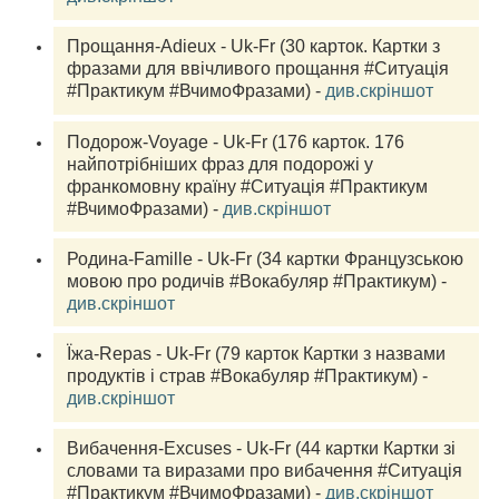
Прощання-Adieux - Uk-Fr (30 
карток.
 Картки з 
фразами для ввічливого прощання #Ситуація 
#Практикум #ВчимоФразами) - 
див.скріншот
Подорож-Voyage - Uk-Fr (176 
карток
.
 176 
найпотрібніших фраз для подорожі у 
франкомовну країну #Ситуація #Практикум 
#ВчимоФразами) - 
див.скріншот
Родина-Famille - Uk-Fr (34 
картки
 Французською 
мовою про родичів #Вокабуляр #Практикум) - 
див.скріншот
Їжа-Repas - Uk-Fr (79 
карток
 Картки з назвами 
продуктів і страв #Вокабуляр #Практикум) - 
див.скріншот
Вибачення-Excuses - Uk-Fr (44 
картки
 Картки зі 
словами та виразами про вибачення #Ситуація 
#Практикум #ВчимоФразами) - 
див.скріншот