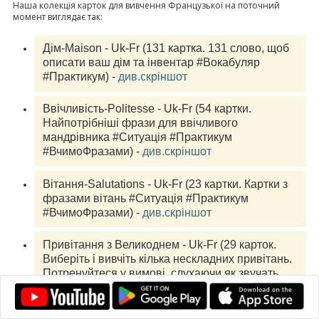
Наша колекція карток для вивчення Французької на поточний
момент виглядає так:
Дім-Maison - Uk-Fr (131 
картка.
 131 слово, щоб 
описати ваш дім та інвентар #Вокабуляр 
#Практикум) - 
див.скріншот
Ввічливість-Politesse - Uk-Fr (54 
картки.
Найпотрібніші фрази для ввічливого 
мандрівника #Ситуація #Практикум 
#ВчимоФразами) - 
див.скріншот
Вітання-Salutations - Uk-Fr (23 
картки.
 Картки з 
фразами вітань #Ситуація #Практикум 
#ВчимоФразами) - 
див.скріншот
Привітання з Великоднем - Uk-Fr (29 
карток.
Виберіть і вивчіть кілька нескладних привітань. 
Потренуйтеся у вимові, слухаючи як звучать 
фрази. Телефонуйте привітати своїх 
франкомовних друзів! #Практикум #Ситуація 
#ВчимоФразами) - 
див.скріншот