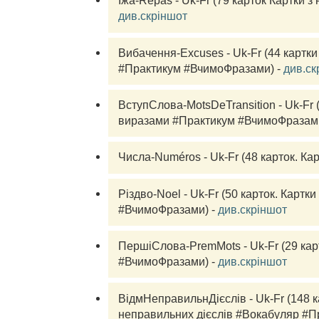
Їжа-Repas - Uk-Fr (79 
карток
див.скріншот
Вибачення-Excuses - Uk-Fr (44 
картки
#Практикум #ВчимоФразами) - 
див.ск
ВступСлова-MotsDeTransition - Uk-Fr 
виразами #Практикум #ВчимоФразами
Числа-Numéros - Uk-Fr (48 
карток.
 Ка
Різдво-Noel - Uk-Fr (50 
карток.
 Картки
#ВчимоФразами) - 
див.скріншот
ПершіСлова-PremMots - Uk-Fr (29 
кар
#ВчимоФразами) - 
див.скріншот
ВідмНеправильнДієслів - Uk-Fr (148 
к
неправильних дієслів #Вокабуляр #Пр