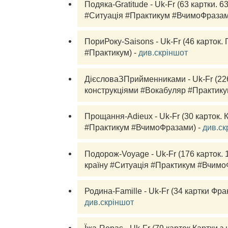
Подяка-Gratitude - Uk-Fr (63 
картки.
 6
#Ситуація #Практикум #ВчимоФразами
ПориРоку-Saisons - Uk-Fr (46 
карток.
 
#Практикум) - 
див.скріншот
ДієсловаЗПрийменниками - Uk-Fr (22
конструкціями #Вокабуляр #Практикум
Прощання-Adieux - Uk-Fr (30 
карток.
 
#Практикум #ВчимоФразами) - 
див.ск
Подорож-Voyage - Uk-Fr (176 
карток
.
 
країну #Ситуація #Практикум #ВчимоФ
Родина-Famille - Uk-Fr (34 
картки
див.скріншот