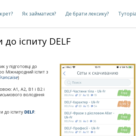
екрет?
Як займатися?
Де брати лексику?
Туторі
 до іспиту DELF
к у підготовці до
про Міжнародний іспит з
Franсaise
)
ою: А1, А2, В1 і В2 і
 письмового володіння
и до іспиту
DELF
: