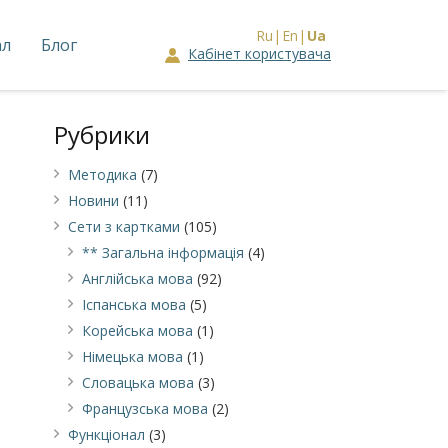
Ru
En
Ua
ал
Блог
Кабінет користувача
Рубрики
Методика
(7)
Новини
(11)
Сети з картками
(105)
** Загальна інформація
(4)
Англійська мова
(92)
Іспанська мова
(5)
Корейська мова
(1)
Німецькa мова
(1)
Словацька мова
(3)
Французська мова
(2)
Функціонал
(3)