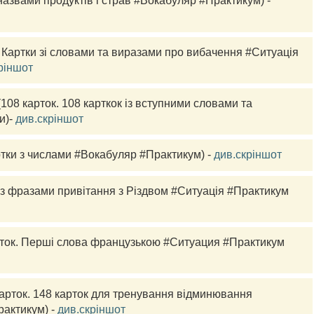
 Картки з назвами продуктів і страв #Вокабуляр #Практикум) - 
 Картки зі словами та виразами про вибачення #Ситуація 
ріншот
(108 
карток.
 108 карткок із вступними словами та 
)- 
див.скріншот
ртки з числами #Вокабуляр #Практикум) - 
див.скріншот
 з фразами привітання з Різдвом #Ситуація #Практикум 
ток.
 Перші слова французькою #Ситуация #Практикум 
арток.
 148 карток для тренування відминювання 
актикум) - 
див.скріншот