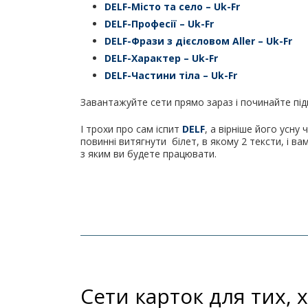
DELF-Місто та село – Uk-Fr
DELF-Професії – Uk-Fr
DELF-Фрази з дієсловом Aller – Uk-Fr
DELF-Характер – Uk-Fr
DELF-Частини тіла – Uk-Fr
Завантажуйте сети прямо зараз і починайте під
І трохи про сам іспит
DELF
, а вірніше його усну 
повинні витягнути білет, в якому 2 тексти, і в
з яким ви будете працювати.
Сети карток для тих, 