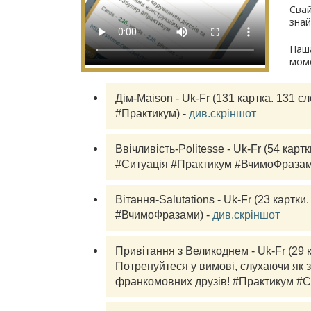
Свай
знай
Наша
моме
Дім-Maison - Uk-Fr (131 
картка.
 131 с
#Практикум) - 
див.скріншот
Ввічливість-Politesse - Uk-Fr (54 
картк
#Ситуація #Практикум #ВчимоФразами
Вітання-Salutations - Uk-Fr (23 
картки.
#ВчимоФразами) - 
див.скріншот
Привітання з Великоднем - Uk-Fr (29 
Потренуйтеся у вимові, слухаючи як з
франкомовних друзів! #Практикум #С