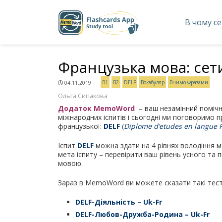
В чому с
Французька мова: сети
B1
B2
DELF
Вокабуляр
Вчимо Фразами
04.11.2019
Ольга Сипакова
Додаток MemoWord
– ваш незамінний помічни
міжнародних іспитів і сьогодні ми поговоримо 
французької:
DELF
(
Diplome d’еtudes en langue 
Іспит
DELF
можна здати на 4 рівнях володіння мов
мета іспиту – перевірити ваш рівень усного та
мовою.
Зараз в MemoWord ви можете сказати такі тест
DELF-Діяльність – Uk-Fr
DELF-Любов-Дружба-Родина – Uk-Fr