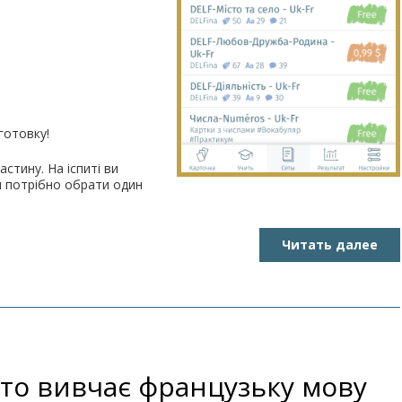
готовку!
частину. На іспиті ви
ам потрібно обрати один
Читать далее
хто вивчає французьку мову