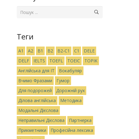
Теги
A1
A2
B1
B2
B2-C1
C1
DELE
DELF
IELTS
TOEFL
TOEIC
TOPIK
Англійська для IT
Вокабуляр
Вчимо Фразами
Гумор
Для подорожей
Дорожній рух
Ділова англійська
Методика
Модальні Дієслова
Неправильні Дієслова
Партнерка
Прикметники
Професійна лексика