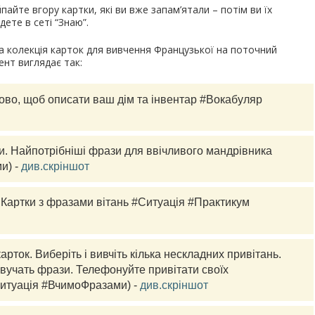
пайте вгору картки, які ви вже запам’ятали – потім ви їх
дете в сеті “Знаю”.
 колекція карток для вивчення Французької на поточний
нт виглядає так:
лово, щоб описати ваш дім та інвентар #Вокабуляр 
и.
 Найпотрібніші фрази для ввічливого мандрівника 
) - 
див.скріншот
 Картки з фразами вітань #Ситуація #Практикум 
карток.
 Виберіть і вивчіть кілька нескладних привітань. 
вучать фрази. Телефонуйте привітати своїх 
итуація #ВчимоФразами) - 
див.скріншот