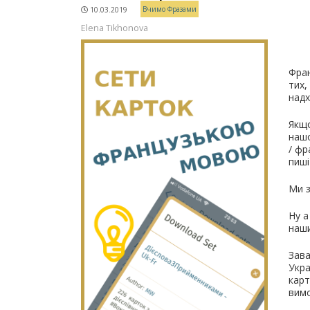
Вчимо Фразами
10.03.2019
Elena Tikhonova
Фран
тих,
над
Якщо
нашо
/ фр
пиші
Ми 
Ну а
наши
Зав
Укра
карт
вимо