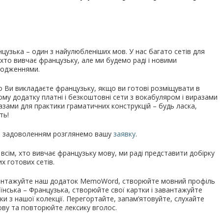
цузька – один з найулюбленіших мов. У нас багато сетів для
 хто вивчає французьку, але ми будемо раді і новими
ходженнями.
 Ви викладаєте французьку, якщо ви готові розміщувати в
му додатку платні і безкоштовні сети з вокабуляром і виразами
азами для практики граматичних конструкцій – будь ласка,
ть!
з задоволенням розглянемо вашу
заявку
.
 всім, хто вивчає французьку мову, ми раді представити добірку
х готових сетів.
антажуйте наш додаток MemoWord, створюйте мовний профіль
їнська – Французька, створюйте свої картки і завантажуйте
ки з нашої колекції. Перегортайте, запам’ятовуйте, слухайте
ву та повторюйте лексику вголос.