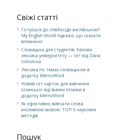
Свіжі статті
Готуєшся до співбесіди англійською?
My English World підкаже, що сказати
впевнено!
Словацька для студентів: базова
лексика університету — сет від Daria
Soloviova
Лексика по темах словацькою в
додатку MemoWord
Новий сет карток для вивчення
іспанської від Іванки Іспанки в
додатку MemoWord
Як ефективно вивчати слова
іноземною мовою: ТОП-5 наукових
методів
Пошук