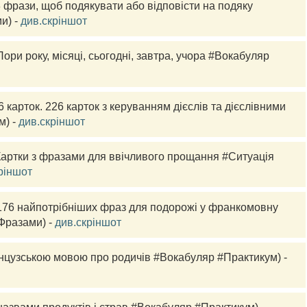
3 фрази, щоб подякувати або відповісти на подяку 
) - 
див.скріншот
Пори року, місяці, сьогодні, завтра, учора #Вокабуляр 
6 
карток.
 226 карток з керуванням дієслів та дієслівними 
) - 
див.скріншот
Картки з фразами для ввічливого прощання #Ситуація 
ріншот
176 найпотрібніших фраз для подорожі у франкомовну 
разами) - 
див.скріншот
 Французською мовою про родичів #Вокабуляр #Практикум) - 