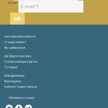
E-mail
*
Система MemoWord
У чому секрет
Як займатися
Де брати лексику
Готові набори карток
Туторіал
Мандрівнику
Викладачу
Кабінет
користувача
Зв’язатися з нами::