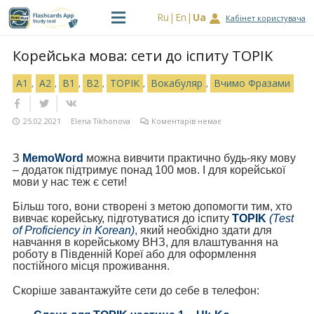
Ru
En
Ua
Кабінет користувача
Корейська мова: сети до іспиту TOPIK
A1
A2
B1
B2
TOPIK
Вокабуляр
Вчимо Фразами
,
,
,
,
,
,
25.02.2021
Elena Tikhonova
Коментарів немає
З
MemoWord
можна вивчити практично будь-яку мову
– додаток підтримує понад 100 мов. І для корейської
мови у нас теж є сети!
Більш того, вони створені з метою допомогти тим, хто
вивчає корейську, підготуватися до іспиту
TOPIK
(Test
of Proficiency in Korean)
,
який необхідно здати для
навчання в корейському ВНЗ, для влаштування на
роботу в Південній Кореї або для оформлення
постійного місця проживання.
Скоріше завантажуйте сети до себе в телефон: