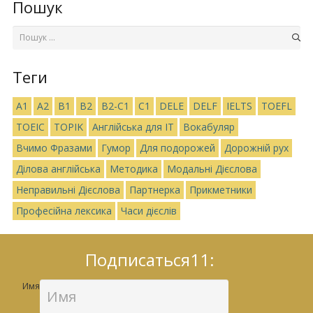
Пошук
Теги
A1
A2
B1
B2
B2-C1
C1
DELE
DELF
IELTS
TOEFL
TOEIC
TOPIK
Англійська для IT
Вокабуляр
Вчимо Фразами
Гумор
Для подорожей
Дорожній рух
Ділова англійська
Методика
Модальні Дієслова
Неправильні Дієслова
Партнерка
Прикметники
Професійна лексика
Часи дієслів
Подписаться11:
Имя