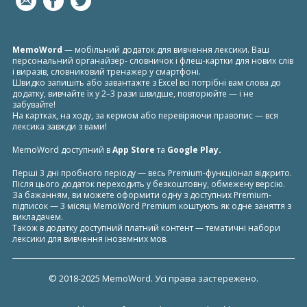
MemoWord
— мобільний додаток для вивчення лексики. Ваш
персональний органайзер- словничок i флеш-картки для нових слів
і виразів, словниковий тренажер у смартфоні.
Швидко запишіть або завантажте з Excel всі потрібні вам слова до
додатку, вивчайте їх у 2–3 рази швидше, повторюйте — і не
забувайте!
На картках, на ходу, за кермом або перевіряючи правопис — вся
лексика завжди з вами!
MemoWord доступний в
App Store
та
Google Play
.
Перші 3 дні пробного періоду — весь Premium-функціонал відкрито.
Після цього додаток переходить у безкоштовну, обмежену версію.
За бажанням, ви можете оформити одну з доступних Premium-
підписок — 3 місяці MemoWord Premium коштують як одне заняття з
викладачем.
Також в додатку доступний платний контент — тематичні набори
лексики для вивчення іноземних мов.
© 2018-2025 MemoWord. Усі права застережено.