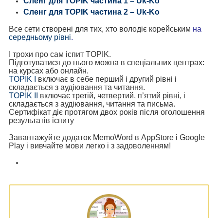
Сленг для TOPIK частина 1 – Uk-Ko
Сленг для TOPIK частина 2 – Uk-Ko
Все сети створені для тих, хто володіє корейським
на
середньому рівні
.
І трохи про сам іспит TOPIK.
Підготуватися до нього можна в спеціальних центрах:
на курсах або онлайн.
TOPIK I
включає в себе перший і другий рівні і
складається з аудіювання та читання.
TOPIK II
включає третій, четвертий, п’ятий рівні, і
складається з аудіювання, читання та письма.
Сертифікат діє протягом двох років після оголошення
результатів іспиту
Завантажуйте додаток MemoWord в AppStore і Google
Play і вивчайте мови легко і з задоволенням!