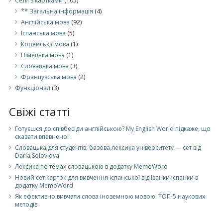
Сети з картками
(105)
** Загальна інформація
(4)
Англійська мова
(92)
Іспанська мова
(5)
Корейська мова
(1)
Німецькa мова
(1)
Словацька мова
(3)
Французська мова
(2)
Функціонал
(3)
Свіжі статті
Готуєшся до співбесіди англійською? My English World підкаже, що
сказати впевнено!
Словацька для студентів: базова лексика університету — сет від
Daria Soloviova
Лексика по темах словацькою в додатку MemoWord
Новий сет карток для вивчення іспанської від Іванки Іспанки в
додатку MemoWord
Як ефективно вивчати слова іноземною мовою: ТОП-5 наукових
методів