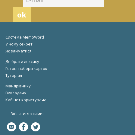
Система MemoWord
У чому секрет
Як займатися
Де брати лексику
Готові набори карток
Туторіал
Мандрівнику
Викладачу
Кабінет
користувача
Зв’язатися з нами::