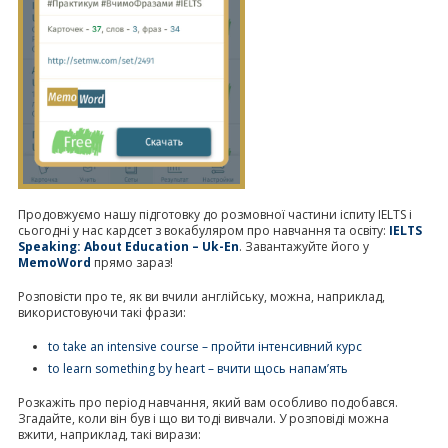
Продовжуємо нашу підготовку до розмовної частини іспиту IELTS і
сьогодні у нас кардсет з вокабуляром про навчання та освіту:
IELTS
Speaking: About Education – Uk-En
. Завантажуйте його у
MemoWord
прямо зараз!
Розповісти про те, як ви вчили англійську, можна, наприклад,
використовуючи такі фрази:
to take an intensive course – пройти інтенсивний курс
to learn something by heart – вчити щось напам’ять
Розкажіть про період навчання, який вам особливо подобався.
Згадайте, коли він був і що ви тоді вивчали. У розповіді можна
вжити, наприклад, такі вирази: