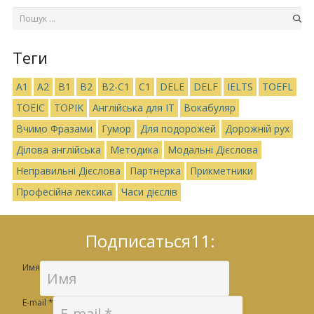
Теги
A1
A2
B1
B2
B2-C1
C1
DELE
DELF
IELTS
TOEFL
TOEIC
TOPIK
Англійська для IT
Вокабуляр
Вчимо Фразами
Гумор
Для подорожей
Дорожній рух
Ділова англійська
Методика
Модальні Дієслова
Неправильні Дієслова
Партнерка
Прикметники
Професійна лексика
Часи дієслів
Подписаться11:
Имя
E-mail
*