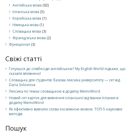
Англійська мова
(92)
Іспанська мова
(5)
Корейська мова
(1)
Німецькa мова
(1)
Словацька мова
(3)
Французська мова
(2)
Функціонал
(3)
Свіжі статті
Готуєшся до співбесіди англійською? My English World підкаже, що
сказати впевнено!
Словацька для студентів: базова лексика університету — сет від
Daria Soloviova
Лексика по темах словацькою в додатку MemoWord
Новий сет карток для вивчення іспанської від Іванки Іспанки в
додатку MemoWord
Як ефективно вивчати слова іноземною мовою: ТОП-5 наукових
методів
Пошук