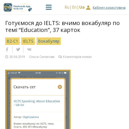
Ru
En
Ua
Кабінет користувача
Готуємося до IELTS: вчимо вокабуляр по
темі “Education”, 37 карток
B2-C1
IELTS
Вокабуляр
,
,
20.06.2019
Ольга Сипакова
Коментарів немає