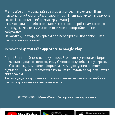
MemoWord
— мобільний додаток для вивчення лексики. Ваш
персональний органайзер- словничок i флеш-картки для нових слів
і виразів, словниковий тренажер у смартфоні.
Швидко запишіть або завантажте з Excel всі потрібні вам слова до
додатку, вивчайте їх у 2–3 рази швидше, повторюйте — і не
забувайте!
На картках, на ходу, за кермом або перевіряючи правопис — вся
лексика завжди з вами!
MemoWord доступний в
App Store
та
Google Play
.
Перші 3 дні пробного періоду — весь Premium-функціонал відкрито.
Після цього додаток переходить у безкоштовну, обмежену версію.
За бажанням, ви можете оформити одну з доступних Premium-
підписок — 3 місяці MemoWord Premium коштують як одне заняття з
викладачем.
Також в додатку доступний платний контент — тематичні набори
лексики для вивчення іноземних мов.
© 2018-2025 MemoWord. Усі права застережено.
** Terms of Use And Privacy Policy **